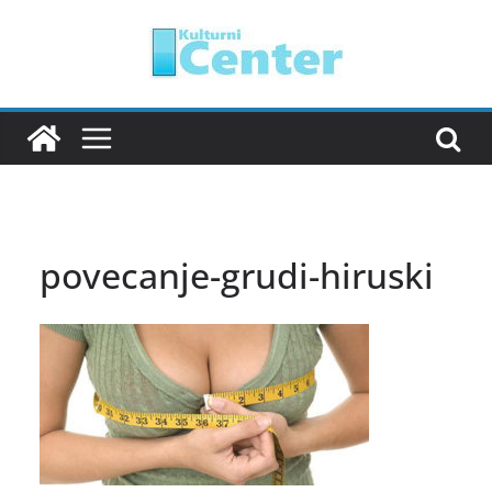
Skip
to
content
povecanje-grudi-hiruski