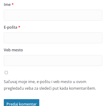
Ime
*
E-pošta
*
Veb mesto
Sačuvaj moje ime, e-poštu i veb mesto u ovom
pregledaču veba za sledeći put kada komentarišem.