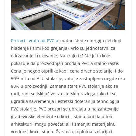
Prozori i vrata od PVC-a
znatno štede energiju (leti kod
hlađenja i zimi kod grejanja), vrlo su jednostavni za
održavanje i rukovanje. Na kraju tržište je to koje
pokazuje da proizvodnja i prodaja PVC-a stalno raste.
Cena je negde otprilike kao i cena drvene stolarije, i do
50% niža od ALU stolarije, zato je zastupljena negde oko
80% u proizvodnji. Zamena stare PVC stolarije ako se
radi, radi se isključivo iz estetskih razloga kako bi se
ugradila savremenija i estetski doteranija tehnologija
PVC stolarije. PVC prozori se ubrajaju u najzahtevnije
građevinske elemente u kući – stanu, oni daju ton
arhitekturi, mogu povećati ali i smanjiti materijalnu
vrednost kuće, stana. Čvrstoća, toplotna izolacija i