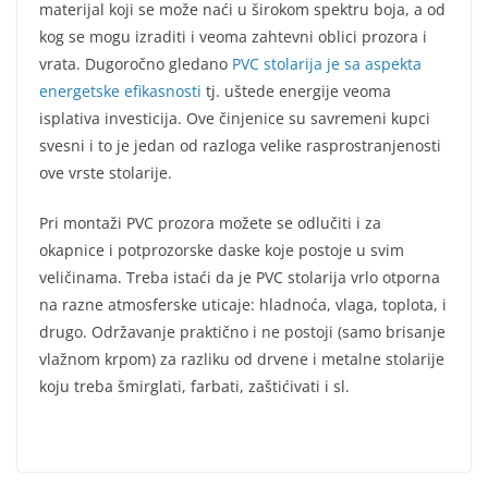
materijal koji se može naći u širokom spektru boja, a od
kog se mogu izraditi i veoma zahtevni oblici prozora i
vrata. Dugoročno gledano
PVC stolarija je sa aspekta
energetske efikasnosti
tj. uštede energije veoma
isplativa investicija. Ove činjenice su savremeni kupci
svesni i to je jedan od razloga velike rasprostranjenosti
ove vrste stolarije.
Pri montaži PVC prozora možete se odlučiti i za
okapnice i potprozorske daske koje postoje u svim
veličinama. Treba istaći da je PVC stolarija vrlo otporna
na razne atmosferske uticaje: hladnoća, vlaga, toplota, i
drugo. Održavanje praktično i ne postoji (samo brisanje
vlažnom krpom) za razliku od drvene i metalne stolarije
koju treba šmirglati, farbati, zaštićivati i sl.