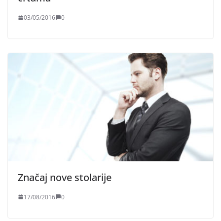
03/05/2016
0
Značaj nove stolarije
17/08/2016
0