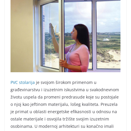
PVC stolarija
je svojom širokom primenom u
građevinarstvu i izuzetnim iskustvima u svakodnevnom
životu uspela da promeni predrasude koje su postojale
o njoj kao jeftinom materijalu, lošeg kvaliteta. Preuzela
je primat u oblasti energetske efikasnosti u odnosu na
ostale materijale i osvojila tržište svojim izuzetnim
osobinama. U modernoj arhitekturi su konačno imali