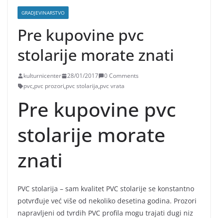
GRADJEVINARSTVO
Pre kupovine pvc
stolarije morate znati
kulturnicenter
28/01/2017
0 Comments
pvc
,
pvc prozori
,
pvc stolarija
,
pvc vrata
Pre kupovine pvc
stolarije morate
znati
PVC stolarija – sam kvalitet PVC stolarije se konstantno
potvrđuje već više od nekoliko desetina godina. Prozori
napravljeni od tvrdih PVC profila mogu trajati dugi niz