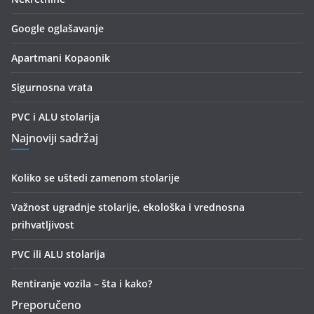
Google oglašavanje
Apartmani Kopaonik
Sigurnosna vrata
PVC i ALU stolarija
Najnoviji sadržaj
Koliko se uštedi zamenom stolarije
Važnost ugradnje stolarije, ekološka i vrednosna
prihvatljivost
PVC ili ALU stolarija
Rentiranje vozila – šta i kako?
Preporučeno