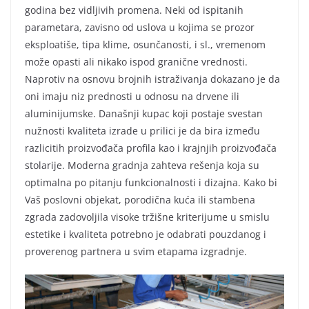
godina bez vidljivih promena. Neki od ispitanih
parametara, zavisno od uslova u kojima se prozor
eksploatiše, tipa klime, osunčanosti, i sl., vremenom
može opasti ali nikako ispod granične vrednosti.
Naprotiv na osnovu brojnih istraživanja dokazano je da
oni imaju niz prednosti u odnosu na drvene ili
aluminijumske. Današnji kupac koji postaje svestan
nužnosti kvaliteta izrade u prilici je da bira između
razlicitih proizvođača profila kao i krajnjih proizvođača
stolarije. Moderna gradnja zahteva rešenja koja su
optimalna po pitanju funkcionalnosti i dizajna. Kako bi
Vaš poslovni objekat, porodična kuća ili stambena
zgrada zadovoljila visoke tržišne kriterijume u smislu
estetike i kvaliteta potrebno je odabrati pouzdanog i
proverenog partnera u svim etapama izgradnje.