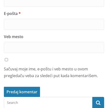
E-pošta
*
Veb mesto
Sačuvaj moje ime, e-poštu i veb mesto u ovom
pregledaču veba za sledeći put kada komentarišem.