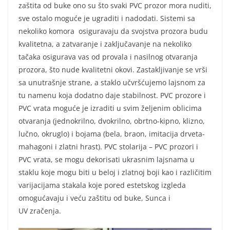
zaštita od buke ono su što svaki PVC prozor mora nuditi,
sve ostalo moguće je ugraditi i nadodati. Sistemi sa
nekoliko komora osiguravaju da svojstva prozora budu
kvalitetna, a zatvaranje i zaključavanje na nekoliko
tačaka osigurava vas od provala i nasilnog otvaranja
prozora, što nude kvalitetni okovi. Zastakljivanje se vrši
sa unutrašnje strane, a staklo učvršćujemo lajsnom za
tu namenu koja dodatno daje stabilnost. PVC prozore i
PVC vrata moguće je izraditi u svim željenim oblicima
otvaranja (jednokrilno, dvokrilno, obrtno-kipno, klizno,
lučno, okruglo) i bojama (bela, braon, imitacija drveta-
mahagoni i zlatni hrast). PVC stolarija – PVC prozori i
PVC vrata, se mogu dekorisati ukrasnim lajsnama u
staklu koje mogu biti u beloj i zlatnoj boji kao i različitim
varijacijama stakala koje pored estetskog izgleda
omogućavaju i veću zaštitu od buke, Sunca i
UV zračenja.