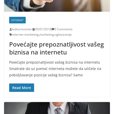
INTERNET
kulturnicenter
05/01/2018
0 Comments
internet marketing
,
marketing
,
oglasavanje
Povećajte prepoznatljivost vašeg
biznisa na internetu
Povećajte prepoznatljivost vašeg biznisa na internetu
Smatrate da uz pomoć interneta možete da utičete na
poboljšavanje pozicije vašeg biznisa? Samo
Read More