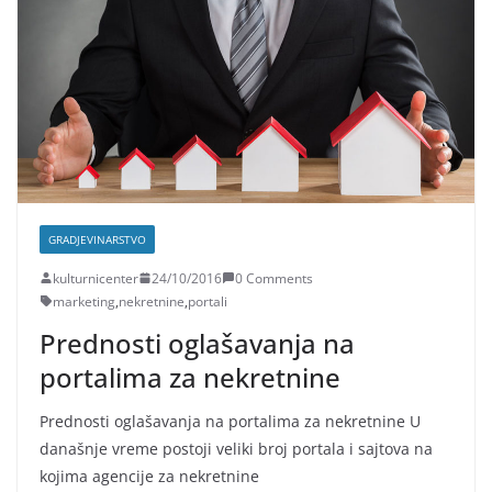
GRADJEVINARSTVO
kulturnicenter
24/10/2016
0 Comments
marketing
,
nekretnine
,
portali
Prednosti oglašavanja na
portalima za nekretnine
Prednosti oglašavanja na portalima za nekretnine U
današnje vreme postoji veliki broj portala i sajtova na
kojima agencije za nekretnine