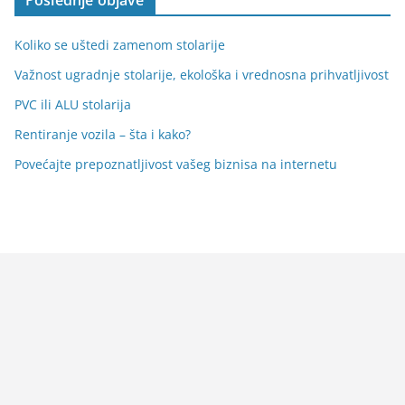
Poslednje objave
Koliko se uštedi zamenom stolarije
Važnost ugradnje stolarije, ekološka i vrednosna prihvatljivost
PVC ili ALU stolarija
Rentiranje vozila – šta i kako?
Povećajte prepoznatljivost vašeg biznisa na internetu