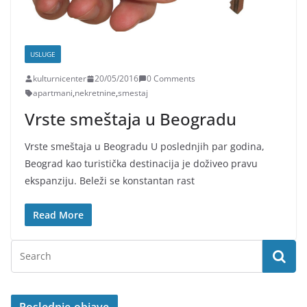
USLUGE
kulturnicenter
20/05/2016
0 Comments
apartmani
,
nekretnine
,
smestaj
Vrste smeštaja u Beogradu
Vrste smeštaja u Beogradu U poslednjih par godina,
Beograd kao turistička destinacija je doživeo pravu
ekspanziju. Beleži se konstantan rast
Read More